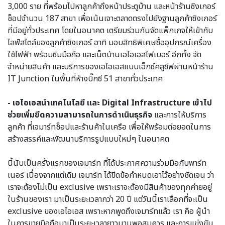
3,000 ราย ที่พร้อมไปหาลูกค้าถึงหน้าประตูบ้าน และหน้าร้านซิงเกอร์
ช็อปจำนวน 187 สาขา เพื่อเน้นเจาะตลาดตรงไปยังฐานลูกค้าซิงเกอร์
ที่มีอยู่ทั่วประเทศ โดยในอนาคต เตรียมร่วมกันจัดแพ็กเกจให้เข้ากับ
ไลฟ์สไตล์ของลูกค้าซิงเกอร์ อาทิ มอบสิทธิพิเศษซื้ออุปกรณ์เครื่อง
ใช้ไฟฟ้า พร้อมซิมมือถือ และเน็ตบ้านเอไอเอสไฟเบอร์ อีกทั้ง จัด
จำหน่ายสินค้า และบริการของเอไอเอสแบบเอ็กซ์คลูซีฟผ่านหน้าร้าน
IT Junction ในพื้นที่ห้างบิ๊กซี 51 สาขาทั่วประเทศ
- เอไอเอสนำเทคโนโลยี และ Digital Infrastructure เข้าไป
ช่วยเพิ่มขีดความสามารถในการดำเนินธุรกิจ
และการให้บริการ
ลูกค้า ที่เจมาร์ทช็อปและร้านค้าในเครือ เพื่อให้พร้อมต่อยอดในการ
สร้างสรรค์และพัฒนาบริการรูปแบบใหม่ๆ ในอนาคต
นี้นับเป็นครั้งแรกของเจมาร์ท ที่ได้ประกาศความร่วมมือกับพาร์ท
เนอร์ เนื่องจากแต่เดิม เจมาร์ท ได้ขีดข้อกำหนดเอาไว้อย่างชัดเจน ว่า
เราจะต้องไม่เป็น exclusive เพราะเราจะต้องมีสินค้าของทุกค่ายอยู่
ในร้านของเรา มาเป็นระยะเวลากว่า 20 ปี แต่วันนี้เราเลือกที่จะเป็น
exclusive ของเอไอเอส เพราะหากพูดถึงเจมาร์ทแล้ว เรา คือ ผู้นำ
ในการขายมือถือมาเป็นระยะเวลายาวนานพอสมควร และการแข่งขัน