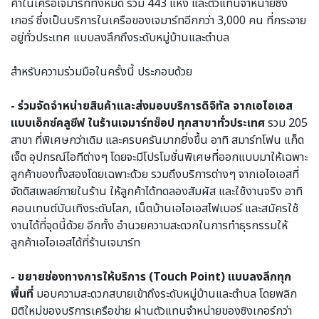
ค้าในเครือเจมาร์ททั้งหมด รวม 443 แห่ง และตัวแทนจำหน่ายซิง
เกอร์ ซึ่งเป็นบริการในเครือของเจมาร์ทอีกกว่า 3,000 คน ที่กระจาย
อยู่ทั่วประเทศ แบบลงลึกถึงระดับหมู่บ้านและตำบล
สำหรับความร่วมมือในครั้งนี้ ประกอบด้วย
- ร่วมจัดจำหน่ายสินค้าและส่งมอบบริการดิจิทัล จากเอไอเอส
แบบเอ็กซ์คลูซีฟ ในร้านเจมาร์ทช็อป ทุกสาขาทั่วประเทศ
รวม 205
สาขา ที่พิเศษกว่าเดิม และครบครันมากยิ่งขึ้น อาทิ สมาร์ทโฟน แก็ด
เจ็ต อุปกรณ์ไอทีต่างๆ โดยจะมีโปรโมชั่นพิเศษที่ออกแบบมาให้เฉพาะ
ลูกค้าของทั้งสองโดยเฉพาะด้วย รวมถึงบริการต่างๆ จากเอไอเอสที่
จัดดิสเพลย์ภายในร้าน ให้ลูกค้าได้ทดลองสัมผัส และใช้งานจริง อาทิ
คอนเทนต์บันเทิงระดับโลก, เน็ตบ้านเอไอเอสไฟเบอร์ และสมัครใช้
งานได้ที่จุดนี้ด้วย อีกทั้ง อำนวยความสะดวกในการทำธุรกรรมให้
ลูกค้าเอไอเอสได้ที่ร้านเจมาร์ท
- ขยายช่องทางการให้บริการ (Touch Point) แบบลงลึกทุก
พื้นที่
มอบความสะดวกสบายเข้าถึงระดับหมู่บ้านและตำบล โดยพลิก
มิติใหม่ของบริการเครือข่าย ผ่านตัวแทนจำหน่ายของซิงเกอร์กว่า