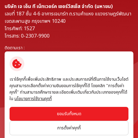
บริษัท เจ เอ็ม ที เน็ทเวอร์ค เซอร์วิสเซ็ส จำกัด (มหาชน)
เลขที่ 187 ชั้น 4-6 อาคารเจมาร์ท ถ.รามคำแหง แขวงราษฎร์พัฒนา
เขตสะพานสูง กรุงเทพฯ 10240
โทรศัพท์: 1527
โทรสาร: 0-2307-9900
ติดตามเรา :
© สงวนลิขสิทธิ์ พ.ศ. 2569 บริษัท เจ เอ็ม ที เน็ทเวอร์ค เซอร์วิสเซ็ส จำกัด
เราใช้คุกกี้เพื่อเพิ่มประสิทธิภาพ และประสบการณ์ที่ดีในการใช้งานเว็บไซต์
(มหาชน)
คุณสามารถเลือกตั้งค่าความยินยอมการใช้คุกกี้ได้ โดยคลิก "การตั้งค่า
คุกกี้" ท่านสามารถศึกษารายละเอียดเพิ่มเติมเกี่ยวกับประเภทของคุกกี้ได้
ข้อกำหนดและเงื่อนไข
ใน
นโยบายการใช้งานคุกกี้
นโยบายความเป็นส่วนตัว
แบบคำขอใช้สิทธิของเจ้าของข้อมูลส่วนบุคคล
ยอมรับทั้งหมด
นโยบายการใช้งานคุกกี้
การตั้งค่าคุกกี้
แผนผังเว็บไซต์