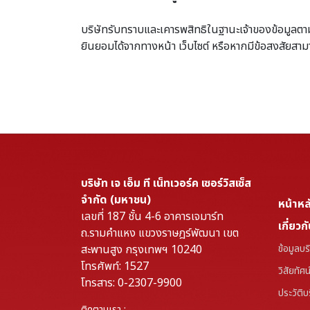
บริษัทรับทราบและเคารพสิทธิในฐานะเจ้าของข้อมูลตามก
ยินยอมได้จากทางหน้า เว็บไซต์ หรือหากมีข้อสงสัยสา
บริษัท เจ เอ็ม ที เน็ทเวอร์ค เซอร์วิสเซ็ส
จำกัด (มหาชน)
หน้าหล
เลขที่ 187 ชั้น 4-6 อาคารเจมาร์ท
เกี่ยวก
ถ.รามคำแหง แขวงราษฎร์พัฒนา เขต
สะพานสูง กรุงเทพฯ 10240
ข้อมูลบร
โทรศัพท์: 1527
วิสัยทัศ
โทรสาร: 0-2307-9900
ประวัติบ
ติดตามเรา :