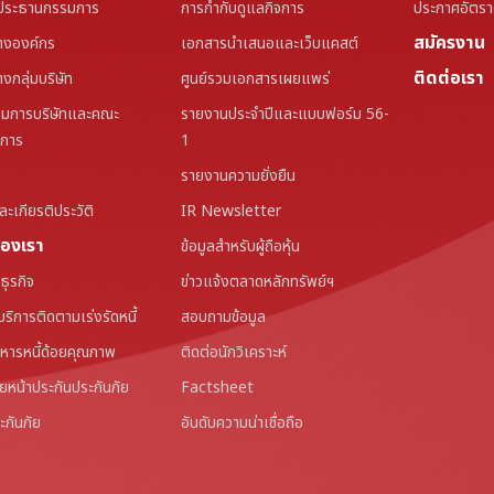
ประธานกรรมการ
การกำกับดูแลกิจการ
ประกาศอัตรา
สมัครงาน
างองค์กร
เอกสารนำเสนอและเว็บแคสต์
ติดต่อเรา
งกลุ่มบริษัท
ศูนย์รวมเอกสารเผยแพร่
มการบริษัทและคณะ
รายงานประจำปีและแบบฟอร์ม 56-
มการ
1
รายงานความยั่งยืน
ะเกียรติประวัติ
IR Newsletter
ของเรา
ข้อมูลสำหรับผู้ถือหุ้น
ุรกิจ
ข่าวแจ้งตลาดหลักทรัพย์ฯ
้บริการติดตามเร่งรัดหนี้
สอบถามข้อมูล
ริหารหนี้ด้อยคุณภาพ
ติดต่อนักวิเคราะห์
ายหน้าประกันประกันภัย
Factsheet
ะกันภัย
อันดับความน่าเชื่อถือ