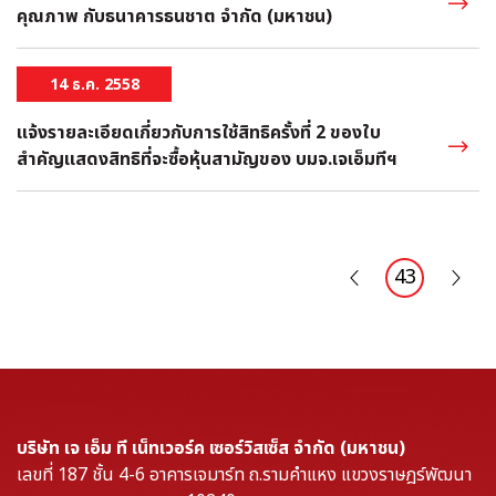
คุณภาพ กับธนาคารธนชาต จำกัด (มหาชน)
14 ธ.ค. 2558
แจ้งรายละเอียดเกี่ยวกับการใช้สิทธิครั้งที่ 2 ของใบ
สำคัญแสดงสิทธิที่จะซื้อหุ้นสามัญของ บมจ.เจเอ็มทีฯ
43
บริษัท เจ เอ็ม ที เน็ทเวอร์ค เซอร์วิสเซ็ส จำกัด (มหาชน)
เลขที่ 187 ชั้น 4-6 อาคารเจมาร์ท ถ.รามคำแหง แขวงราษฎร์พัฒนา