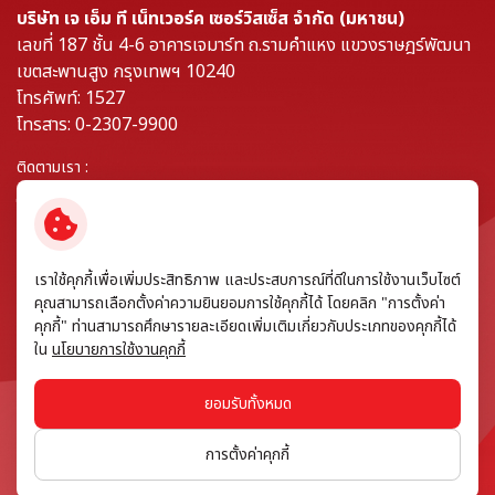
บริษัท เจ เอ็ม ที เน็ทเวอร์ค เซอร์วิสเซ็ส จำกัด (มหาชน)
เลขที่ 187 ชั้น 4-6 อาคารเจมาร์ท ถ.รามคำแหง แขวงราษฎร์พัฒนา
เขตสะพานสูง กรุงเทพฯ 10240
โทรศัพท์: 1527
โทรสาร: 0-2307-9900
ติดตามเรา :
© สงวนลิขสิทธิ์ พ.ศ. 2569 บริษัท เจ เอ็ม ที เน็ทเวอร์ค เซอร์วิสเซ็ส จำกัด
เราใช้คุกกี้เพื่อเพิ่มประสิทธิภาพ และประสบการณ์ที่ดีในการใช้งานเว็บไซต์
(มหาชน)
คุณสามารถเลือกตั้งค่าความยินยอมการใช้คุกกี้ได้ โดยคลิก "การตั้งค่า
คุกกี้" ท่านสามารถศึกษารายละเอียดเพิ่มเติมเกี่ยวกับประเภทของคุกกี้ได้
ข้อกำหนดและเงื่อนไข
ใน
นโยบายการใช้งานคุกกี้
นโยบายความเป็นส่วนตัว
แบบคำขอใช้สิทธิของเจ้าของข้อมูลส่วนบุคคล
ยอมรับทั้งหมด
นโยบายการใช้งานคุกกี้
การตั้งค่าคุกกี้
แผนผังเว็บไซต์