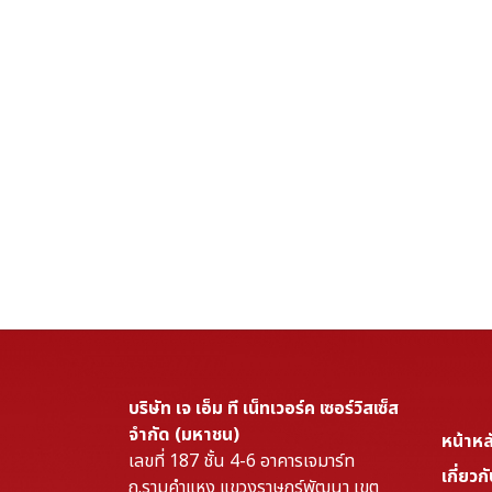
บริษัท เจ เอ็ม ที เน็ทเวอร์ค เซอร์วิสเซ็ส
จำกัด (มหาชน)
หน้าหล
เลขที่ 187 ชั้น 4-6 อาคารเจมาร์ท
เกี่ยวก
ถ.รามคำแหง แขวงราษฎร์พัฒนา เขต