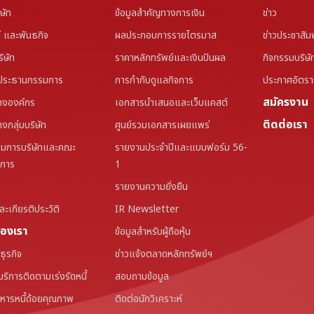
ิษัท
ข้อมูลสำคัญทางการเงิน
ข่าว
น์ และพันธกิจ
ผลประกอบการรายไตรมาส
ข่าวประชาสัมพ
ริษัท
ราคาหลักทรัพย์และเงินปันผล
กิจกรรมบริษั
ประธานกรรมการ
การกำกับดูแลกิจการ
ประกาศอัตรา
สมัครงาน
างองค์กร
เอกสารนำเสนอและเว็บแคสต์
ติดต่อเรา
งกลุ่มบริษัท
ศูนย์รวมเอกสารเผยแพร่
มการบริษัทและคณะ
รายงานประจำปีและแบบฟอร์ม 56-
มการ
1
รายงานความยั่งยืน
ะเกียรติประวัติ
IR Newsletter
ของเรา
ข้อมูลสำหรับผู้ถือหุ้น
ุรกิจ
ข่าวแจ้งตลาดหลักทรัพย์ฯ
้บริการติดตามเร่งรัดหนี้
สอบถามข้อมูล
ริหารหนี้ด้อยคุณภาพ
ติดต่อนักวิเคราะห์