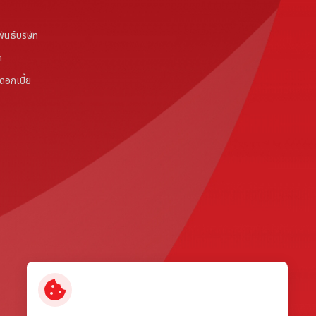
ันธ์บริษัท
ท
ดอกเบี้ย