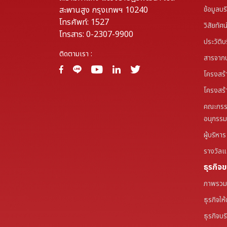
สะพานสูง กรุงเทพฯ 10240
ข้อมูลบร
โทรศัพท์: 1527
วิสัยทัศ
โทรสาร: 0-2307-9900
ประวัติบ
ติดตามเรา :
สารจาก
โครงสร้
โครงสร้า
คณะกรร
อนุกรร
ผู้บริหาร
รางวัลแล
ธุรกิจ
ภาพรวมธ
ธุรกิจให
ธุรกิจบ