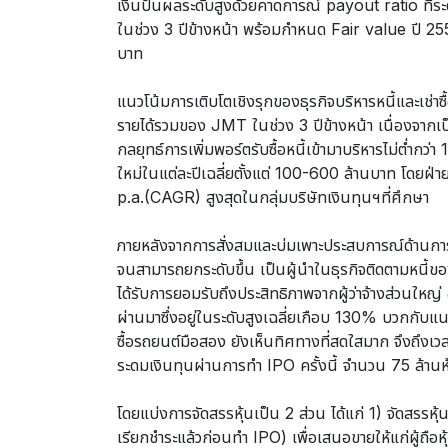
เงินปันผลระดับสูงด้วยคาดการณ์ payout ratio ที่ระด
ในช่วง 3 ปีข้างหน้า พร้อมกำหนด Fair value ปี 25
บาท
แนวโน้มการเติบโตเชิงรุกของธุรกิจบริหารหนี้และเช่า
รายได้รวมของ JMT ในช่วง 3 ปีข้างหน้า เนื่องจากเป็น
กลยุทธ์การเพิ่มพอร์ตรับซื้อหนี้เข้ามาบริหารไม่ต่ำกว่า
ใหม่ในแต่ละปีเฉลี่ยตั้งแต่ 100-600 ล้านบาท โดยฝ่
p.a.(CAGR) สูงสุดในกลุ่มบริษัทเงินทุนฯที่ศึกษา
ภายหลังจากการสั่งสมและบ่มเพาะประสบการณ์ด้านการ
จนสามารถยกระดับขึ้น เป็นผู้นำในธุรกิจติดตามหนี้ข
ได้รับการยอมรับถึงประสิทธิภาพจากผู้ว่าจ้างส่วนใหญ่ อี
ผ่านมาซึ่งอยู่ในระดับสูงเฉลี่ยเกือบ 130% บวกกับแนวโ
ซื้อรถยนต์มือสอง ยังเห็นทิศทางที่สดใสมาก จึงถึงเว
ระดมเงินทุนผ่านการทำ IPO ครั้งนี้ จำนวน 75 ล้านหุ
โดยแบ่งการจัดสรรหุ้นเป็น 2 ส่วน ได้แก่ 1) จัดสรรห
เรียกชำระแล้วก่อนทำ IPO) เพื่อเสนอขายให้แก่ผู้ถ