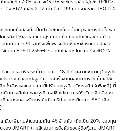
ับเฉลี่ยถึง 70% p.a. จะให้ Div yields เฉลี่ยที่สูงถึง 6-10%
56 อิง PBV เฉลี่ย 3.07 เท่า คือ 6.88 บาท จากราคา IPO ที่ 4
ซื้อรถยนต์มือสองถือเป็นปัจจัยขับเคลื่อนสำคัญของการเติบโตของ
ธุรกิจที่ให้ผลตอบแทนสูงคุ้มค่าเมื่อเทียบกับเงินลงทุน ด้วย
 1 หมื่นล้านบาท/ปี รวมถึงเพิ่มพอร์ตสินเชื่อเช่าซื้อรถยนต์ปล่อย
ายวิจัยคาด EPS ปี 2555-57 จะเติบโตอย่างโดดเด่นถึง 36.2%
ติดตามและบริหารหนี้มานานกว่า 18 ปี ด้วยความชำนาญในธุรกิจ
องประเทศ ด้วยบทพิสูจน์ความสำเร็จจากผลงานการจัดเก็บหนี้ซึ่ง
กทั้งอัตราผลตอบแทนที่ได้รับจากธุรกิจบริหารหนี้ (รับซื้อหนี้) ที่
น้มการเติบโต ของธุรกิจใหม่ซึ่งได้แก่ การให้บริการสินเชื่อเช่า
ลาที่เหมาะสมสำหรับการเข้าเป็นบริษัทจดทะเบียนใน SET เพื่อ
้น
ุ้นสามัญเพิ่มทุนจำนวนไม่เกิน 45 ล้านหุ้น (คิดเป็น 20% ของทุน
ือหุ้นของ JMART ตามสัดส่วนการถือหุ้นของผู้ถือหุ้นใน JMART