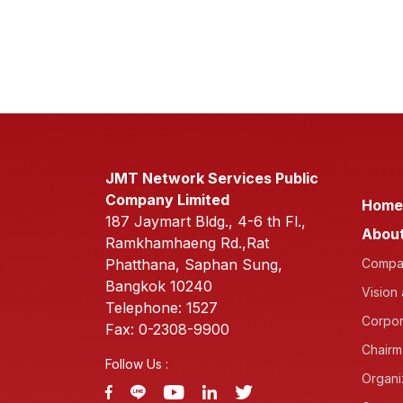
JMT Network Services Public
Company Limited
Home
187 Jaymart Bldg., 4-6 th Fl.,
About
Ramkhamhaeng Rd.,Rat
Phatthana, Saphan Sung,
Compan
Bangkok 10240
Vision
Telephone: 1527
Corpor
Fax: 0-2308-9900
Chairm
Follow Us :
Organi