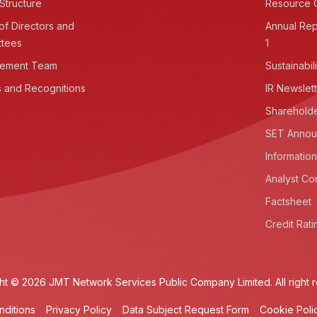
Structure
Resource 
of Directors and
Annual Rep
ttees
1
ement Team
Sustainabil
 and Recognitions
IR Newslet
Shareholde
SET Annou
Information
Analyst Co
Factsheet
Credit Rati
ht © 2026 JMT Network Services Public Company Limited. All right 
ditions
Privacy Policy
Data Subject Request Form
Cookie Poli