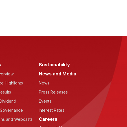
s
Sustainability
News and Media
verview
e Highlights
News
esults
Press Releases
Dividend
Events
 Governance
Interest Rates
Careers
ons and Webcasts