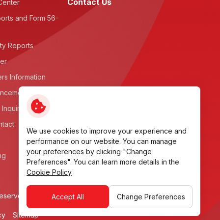
Contact Us
Center
orts and Form 56-
ity Reports
ter
rs Information
ncements
 Inquiry
ntact
We use cookies to improve your experience and
performance on our website. You can manage
your preferences by clicking "Change
ng
Preferences". You can learn more details in the
Cookie Policy
reserved
Accept All
Change Preferences
cy
Sitemap