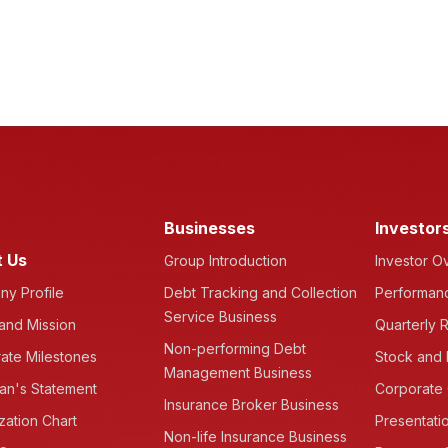
Businesses
Investor
 Us
Group Introduction
Investor O
y Profile
Debt Tracking and Collection
Performanc
Service Business
 and Mission
Quarterly R
Non-performing Debt
ate Milestones
Stock and 
Management Business
an's Statement
Corporate
Insurance Broker Business
zation Chart
Presentati
Non-life Insurance Business