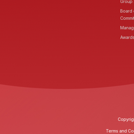
Group 
Board 
Commi
Manag
Awards
Copyrig
Terms and Con