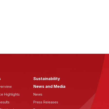
s
Sustainability
News and Media
verview
e Highlights
News
esults
Press Releases