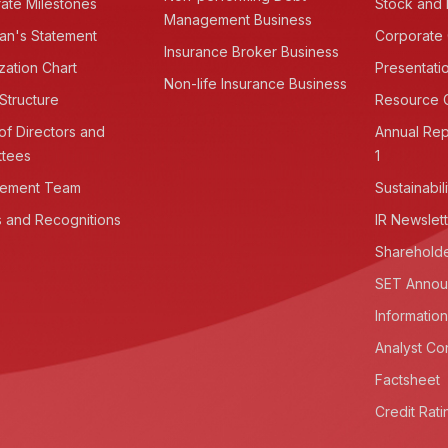
ate Milestones
Stock and 
Management Business
an's Statement
Corporate
Insurance Broker Business
zation Chart
Presentati
Non-life Insurance Business
Structure
Resource 
of Directors and
Annual Rep
ttees
1
ement Team
Sustainabil
 and Recognitions
IR Newslet
Shareholde
SET Annou
Information
Analyst Co
Factsheet
Credit Rati