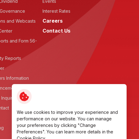
Dividend
Events
 Governance
Interest Rates
Careers
ons and Webcasts
Contact Us
Center
orts and Form 56-
ity Reports
ter
rs Information
ncements
 Inquiry
ntact
We use cookies to improve your experience and
performance on our website. You can manage
your preferences by clicking "Change
ng
Preferences". You can learn more details in the
Cookie Policy