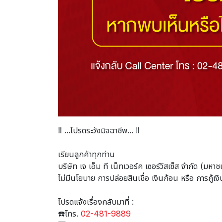
‼️ ...โปรดระวังมิจฉาชีพ... ‼️
เรียนลูกค้าทุกท่าน
บริษัท เจ เอ็ม ที เน็ทเวอร์ค เซอร์วิสเซ็ส จำกัด (มหา
ไม่มีนโยบาย การปล่อยสินเชื่อ เงินก้อน หรือ การกู้เงิ
โปรดแจ้งเรื่องกลับมาที่ :
☎️โทร.
02-481-9889