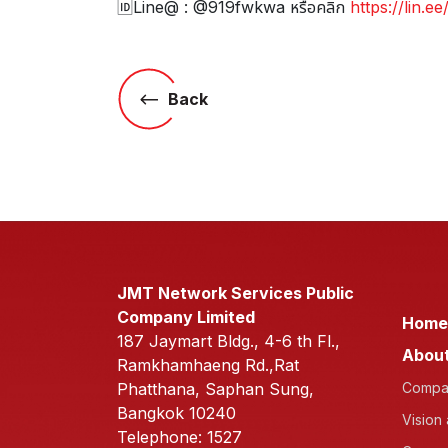
🆔Line@ : @919fwkwa หรือคลิก
https://lin.
Back
JMT Network Services Public
Company Limited
Home
187 Jaymart Bldg., 4-6 th Fl.,
About
Ramkhamhaeng Rd.,Rat
Phatthana, Saphan Sung,
Compan
Bangkok 10240
Vision
Telephone: 1527