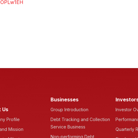
ee/OPLw1EH
Businesses
Investor
 Us
Group Introduction
Investor O
y Profile
Debt Tracking and Collection
Performanc
Service Business
 and Mission
Quarterly R
Non-performing Debt